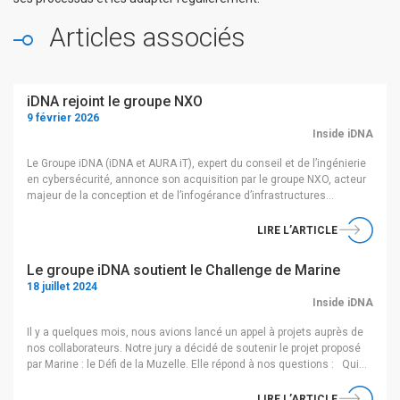
Articles associés
iDNA rejoint le groupe NXO
9 février 2026
Inside iDNA
Le Groupe iDNA (iDNA et AURA iT), expert du conseil et de l’ingénierie
en cybersécurité, annonce son acquisition par le groupe NXO, acteur
majeur de la conception et de l’infogérance d’infrastructures
sécurisées et de cloud souverain, effective au 05 février 2026.
Fondé en 2011 et basé à Paris, le Groupe iDNA accompagne ses
LIRE L’ARTICLE
clients […]
Le groupe iDNA soutient le Challenge de Marine
18 juillet 2024
Inside iDNA
Il y a quelques mois, nous avions lancé un appel à projets auprès de
nos collaborateurs. Notre jury a décidé de soutenir le projet proposé
par Marine : le Défi de la Muzelle. Elle répond à nos questions : Qui
es-tu et quel est ton poste au sein du groupe iDNA ? Je m’appelle
Marine, je viens […]
LIRE L’ARTICLE