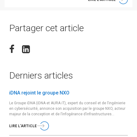
Partager cet article
Derniers articles
iDNA rejoint le groupe NXO
Le Groupe iDNA (iDNA et AURA iT), expert du conseil et de l’ingénierie
en cybersécurité, annonce son acquisition par le groupe NXO, acteur
majeur de la conception et de l’infogérance d’infrastructures
sécurisées et de cloud souverain, effective au 05 février 2026.
Fondé en 2011 et basé à Paris, le Groupe iDNA accompagne ses
LIRE L’ARTICLE
clients […]