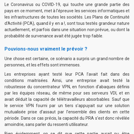
Le Coronavirus ou COVID-19, qui touche une grande partie des
pays en ce moment, met à l’épreuve les services informatiques et
les infrastructures de toutes les sociétés. Les Plans de Continuité
d’Activité (PCA), quand il y en a !, sont tous testés grandeur nature
actuellement, et parfois dans une situation non prévue, ou dont la
probabilité de survenance avait été jugée trop faible.
Pouvions-nous vraiment le prévoir ?
Une chose est certaine, ce scénario a surpris un grand nombre de
personnes, et les effets sont immenses.
Les entreprises ayant testé leur PCA l’avait fait dans des
conditions maitrisées. Ainsi, une entreprise avait testé la
robustesse du concentrateur VPN, en fonction d’abaques définis
par les équipes réseau, de même pour ses serveurs VDI, et en
avait déduit la capacité de télétravailleurs absorbables. Sauf que
le service VPN fourni par un tiers s’appuyait sur une solution
mutualisée prise d’assaut par l’ensemble des clients en cette
période. Dans ce cas précis, la capacité du PRA s’est donc révélée
amoindrie, sans parler du ressenti utilisateur.
Bien évidemment, on se dit que cette partie aurait pu être