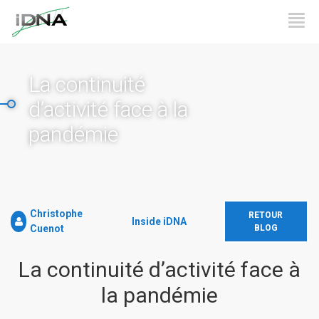
La continuité
d’activité face à la
pandémie
Christophe
RETOUR
Inside iDNA
Cuenot
BLOG
La continuité d’activité face à
la pandémie