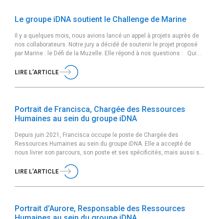
Le groupe iDNA soutient le Challenge de Marine
Il y a quelques mois, nous avions lancé un appel à projets auprès de
nos collaborateurs. Notre jury a décidé de soutenir le projet proposé
par Marine : le Défi de la Muzelle. Elle répond à nos questions : Qui
es-tu et quel est ton poste au sein du groupe iDNA ? Je m’appelle
Marine, je viens […]
LIRE L’ARTICLE
Portrait de Francisca, Chargée des Ressources
Humaines au sein du groupe iDNA
Depuis juin 2021, Francisca occupe le poste de Chargée des
Ressources Humaines au sein du groupe iDNA. Elle a accepté de
nous livrer son parcours, son poste et ses spécificités, mais aussi sa
vision et ses valeurs. Peux-tu te présenter rapidement ? Je m’appelle
Francisca, j’habite en banlieue parisienne et je suis chargée des
LIRE L’ARTICLE
Ressources […]
Portrait d’Aurore, Responsable des Ressources
Humaines au sein du groupe iDNA