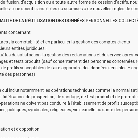
de fusion, d’acquisition ou à toute autre forme de cession d’actifs, no
lles-ci ne soient transférées ou soumises à de nouvelles règles de conf
NALITÉ DE LA RÉUTILISATION DES DONNÉES PERSONNELLES COLLECT
lients concernant
tures ; la comptabilité et en particulier la gestion des comptes clients
eurs entités juridiques ;
’enquêtes de satisfaction, la gestion des réclamations et du service après-
dages et tests produits (sauf consentement des personnes concernées recu
de profils susceptibles de faire apparaitre des données sensibles – ori
anté des personnes)
e qui inclut notamment les opérations techniques comme la normalisatio
 de fidélisation, de prospection, de sondage, de test produit et de pro
es opérations ne doivent pas conduire à l’établissement de profils suscep
es, politiques, syndicales, religieuses, vie sexuelle ou santé des person
ation et d’opposition