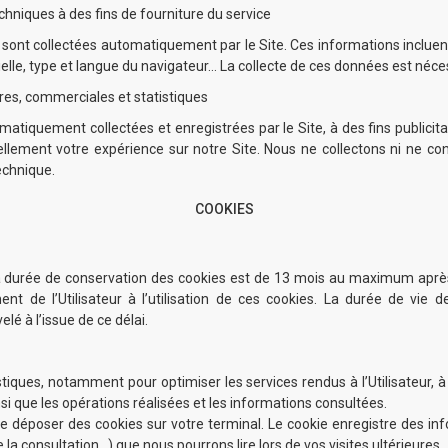
hniques à des fins de fourniture du service
 sont collectées automatiquement par le Site. Ces informations incluen
cielle, type et langue du navigateur… La collecte de ces données est néces
ires, commerciales et statistiques
atiquement collectées et enregistrées par le Site, à des fins publicita
uellement votre expérience sur notre Site. Nous ne collectons ni ne
echnique.
COOKIES
urée de conservation des cookies est de 13 mois au maximum après leu
t de l’Utilisateur à l’utilisation de ces cookies. La durée de vie d
lé à l’issue de ce délai.
istiques, notamment pour optimiser les services rendus à l’Utilisateur, 
i que les opérations réalisées et les informations consultées.
e déposer des cookies sur votre terminal. Le cookie enregistre des infor
la consultation…) que nous pourrons lire lors de vos visites ultérieures.