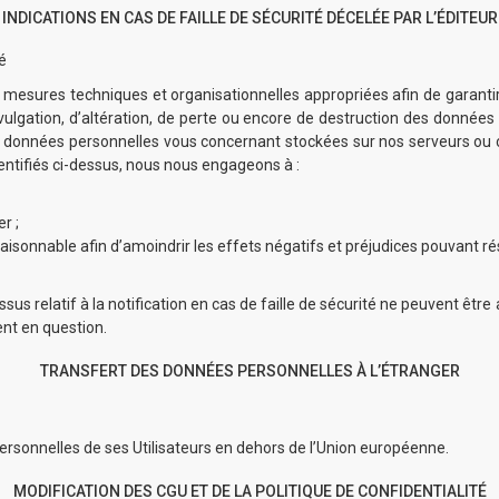
INDICATIONS EN CAS DE FAILLE DE SÉCURITÉ DÉCELÉE PAR L’ÉDITEUR
té
esures techniques et organisationnelles appropriées afin de garantir
ivulgation, d’altération, de perte ou encore de destruction des données
x données personnelles vous concernant stockées sur nos serveurs ou c
entifiés ci-dessus, nous nous engageons à :
r ;
aisonnable afin d’amoindrir les effets négatifs et préjudices pouvant rés
sus relatif à la notification en cas de faille de sécurité ne peuvent êt
ent en question.
TRANSFERT DES DONNÉES PERSONNELLES À L’ÉTRANGER
ersonnelles de ses Utilisateurs en dehors de l’Union européenne.
MODIFICATION DES CGU ET DE LA POLITIQUE DE CONFIDENTIALITÉ