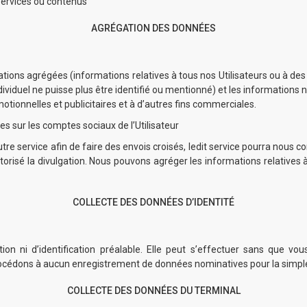
services ou contenus
AGRÉGATION DES DONNÉES
mations agrégées (informations relatives à tous nos Utilisateurs ou à de
viduel ne puisse plus être identifié ou mentionné) et les informations 
tionnelles et publicitaires et à d’autres fins commerciales.
s sur les comptes sociaux de l’Utilisateur
e service afin de faire des envois croisés, ledit service pourra nous 
orisé la divulgation. Nous pouvons agréger les informations relatives 
COLLECTE DES DONNÉES D’IDENTITÉ
ption ni d’identification préalable. Elle peut s’effectuer sans qu
océdons à aucun enregistrement de données nominatives pour la simple 
COLLECTE DES DONNÉES DU TERMINAL