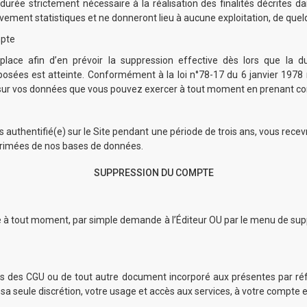
urée strictement nécessaire à la réalisation des finalités décrites da
ement statistiques et ne donneront lieu à aucune exploitation, de quelq
mpte
ce afin d’en prévoir la suppression effective dès lors que la du
sées est atteinte. Conformément à la loi n°78-17 du 6 janvier 1978 rela
n sur vos données que vous pouvez exercer à tout moment en prenant cont
s authentifié(e) sur le Site pendant une période de trois ans, vous rece
pprimées de nos bases de données.
SUPPRESSION DU COMPTE
mpte à tout moment, par simple demande à l’Éditeur OU par le menu de s
ons des CGU ou de tout autre document incorporé aux présentes par référ
a seule discrétion, votre usage et accès aux services, à votre compte et