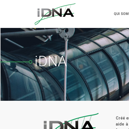
QUI SOM
iDNA
Créé e
aide à