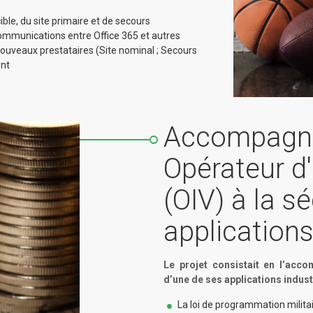
cible, du site primaire et de secours
ommunications entre Office 365 et autres
 nouveaux prestataires (Site nominal ; Secours
ent
Accompagn
Opérateur d
(OIV) à la s
application
Le projet consistait en l’acc
d’une de ses applications industr
La loi de programmation milita