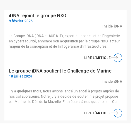
iDNA rejoint le groupe NXO
9 février 2026
Inside iDNA
Le Groupe iDNA (iDNA et AURA iT), expert du conseil et de l’ingénierie
en cybersécurité, annonce son acquisition par le groupe NXO, acteur
majeur de la conception et de l’infogérance d’infrastructures
sécurisées et de cloud souverain, effective au 05 février 2026.
Fondé en 2011 et basé à Paris, le Groupe iDNA accompagne ses
LIRE L’ARTICLE
clients […]
Le groupe iDNA soutient le Challenge de Marine
18 juillet 2024
Inside iDNA
Il y a quelques mois, nous avions lancé un appel à projets auprès de
nos collaborateurs. Notre jury a décidé de soutenir le projet proposé
par Marine : le Défi de la Muzelle. Elle répond à nos questions : Qui
es-tu et quel est ton poste au sein du groupe iDNA ? Je m’appelle
Marine, je viens […]
LIRE L’ARTICLE