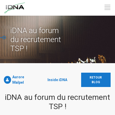
iDNA au forum
du recrutement
TSP !
Aurore
RETOUR
Inside iDNA
Malpel
BLOG
iDNA au forum du recrutement
TSP !