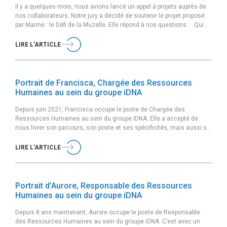
Il y a quelques mois, nous avions lancé un appel à projets auprès de
nos collaborateurs. Notre jury a décidé de soutenir le projet proposé
par Marine : le Défi de la Muzelle. Elle répond à nos questions : Qui
es-tu et quel est ton poste au sein du groupe iDNA ? Je m’appelle
Marine, je viens […]
LIRE L’ARTICLE
Portrait de Francisca, Chargée des Ressources
Humaines au sein du groupe iDNA
Depuis juin 2021, Francisca occupe le poste de Chargée des
Ressources Humaines au sein du groupe iDNA. Elle a accepté de
nous livrer son parcours, son poste et ses spécificités, mais aussi sa
vision et ses valeurs. Peux-tu te présenter rapidement ? Je m’appelle
Francisca, j’habite en banlieue parisienne et je suis chargée des
LIRE L’ARTICLE
Ressources […]
Portrait d’Aurore, Responsable des Ressources
Humaines au sein du groupe iDNA
Depuis 8 ans maintenant, Aurore occupe le poste de Responsable
des Ressources Humaines au sein du groupe iDNA. C’est avec un