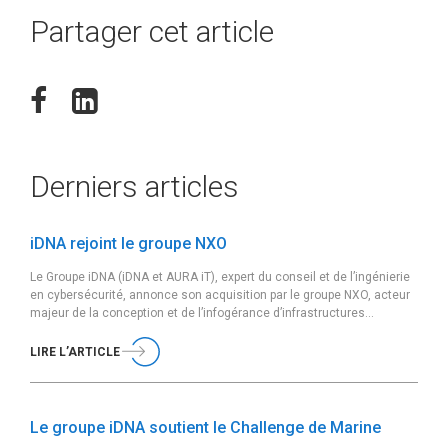
Partager cet article
Derniers articles
iDNA rejoint le groupe NXO
Le Groupe iDNA (iDNA et AURA iT), expert du conseil et de l’ingénierie
en cybersécurité, annonce son acquisition par le groupe NXO, acteur
majeur de la conception et de l’infogérance d’infrastructures
sécurisées et de cloud souverain, effective au 05 février 2026.
Fondé en 2011 et basé à Paris, le Groupe iDNA accompagne ses
LIRE L’ARTICLE
clients […]
Le groupe iDNA soutient le Challenge de Marine