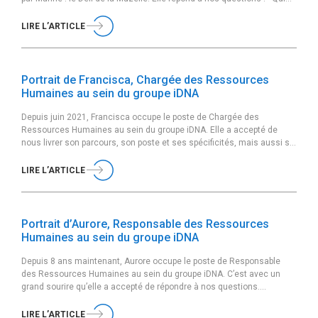
es-tu et quel est ton poste au sein du groupe iDNA ? Je m’appelle
Marine, je viens […]
LIRE L’ARTICLE
Portrait de Francisca, Chargée des Ressources
Humaines au sein du groupe iDNA
Depuis juin 2021, Francisca occupe le poste de Chargée des
Ressources Humaines au sein du groupe iDNA. Elle a accepté de
nous livrer son parcours, son poste et ses spécificités, mais aussi sa
vision et ses valeurs. Peux-tu te présenter rapidement ? Je m’appelle
Francisca, j’habite en banlieue parisienne et je suis chargée des
LIRE L’ARTICLE
Ressources […]
Portrait d’Aurore, Responsable des Ressources
Humaines au sein du groupe iDNA
Depuis 8 ans maintenant, Aurore occupe le poste de Responsable
des Ressources Humaines au sein du groupe iDNA. C’est avec un
grand sourire qu’elle a accepté de répondre à nos questions.
Découvrez son parcours, son poste et ses spécificités, mais aussi sa
vision et ses valeurs. Peux-tu te présenter rapidement ? Je m’appelle
LIRE L’ARTICLE