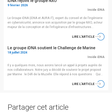
iDNA rejoint le groupe NXO
9 février 2026
Inside iDNA
Le Groupe iDNA (iDNA et AURA iT), expert du conseil et de l’ingénierie
en cybersécurité, annonce son acquisition par le groupe NXO, acteur
majeur de la conception et de l’infogérance d’infrastructures
sécurisées et de cloud souverain, effective au 05 février 2026.
Fondé en 2011 et basé à Paris, le Groupe iDNA accompagne ses
LIRE L’ARTICLE
clients […]
Le groupe iDNA soutient le Challenge de Marine
18 juillet 2024
Inside iDNA
Il y a quelques mois, nous avions lancé un appel à projets auprès de
nos collaborateurs. Notre jury a décidé de soutenir le projet proposé
par Marine : le Défi de la Muzelle. Elle répond à nos questions : Qui
es-tu et quel est ton poste au sein du groupe iDNA ? Je m’appelle
Marine, je viens […]
LIRE L’ARTICLE
Partager cet article