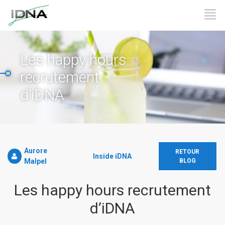
Les happy hours
recrutement
d’iDNA
Aurore
RETOUR
Inside iDNA
Malpel
BLOG
Les happy hours recrutement
d’iDNA