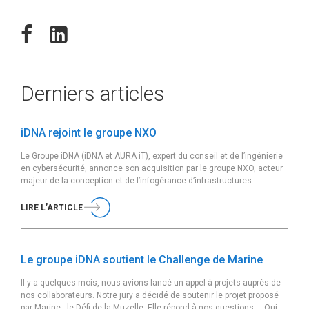
Derniers articles
iDNA rejoint le groupe NXO
Le Groupe iDNA (iDNA et AURA iT), expert du conseil et de l’ingénierie
en cybersécurité, annonce son acquisition par le groupe NXO, acteur
majeur de la conception et de l’infogérance d’infrastructures
sécurisées et de cloud souverain, effective au 05 février 2026.
Fondé en 2011 et basé à Paris, le Groupe iDNA accompagne ses
LIRE L’ARTICLE
clients […]
Le groupe iDNA soutient le Challenge de Marine
Il y a quelques mois, nous avions lancé un appel à projets auprès de
nos collaborateurs. Notre jury a décidé de soutenir le projet proposé
par Marine : le Défi de la Muzelle. Elle répond à nos questions : Qui