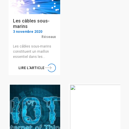
en data center. Mais […]
telles que les classiques
1145 ou 2549 (sacrés
pigeons […]
Les câbles sous-
marins
3 novembre 2020
Réseaux
Les câbles sous-marins
constituent un maillon
essentiel dans les
communications
modernes et tout
LIRE L’ARTICLE
particulièrement dans nos
accès internet. Le satellite
ne permet pas de faire
transiter les volumes de
données actuellement
utilisés par internet. Il
induit, par ailleurs, une
latence de transit (temps
de transmission des
signaux entre la terre et
les satellites). Avant