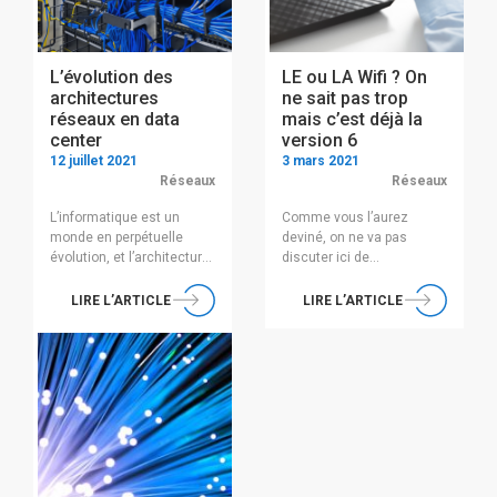
L’évolution des
LE ou LA Wifi ? On
architectures
ne sait pas trop
réseaux en data
mais c’est déjà la
center
version 6
12 juillet 2021
3 mars 2021
Réseaux
Réseaux
L’informatique est un
Comme vous l’aurez
monde en perpétuelle
deviné, on ne va pas
évolution, et l’architecture
discuter ici de
réseau des datacenters
l’importance d’utiliser le
n’échappe pas à la règle.
pronom masculin ou
LIRE L’ARTICLE
LIRE L’ARTICLE
Les moteurs de ces
féminin pour l’acronyme
évolutions sont nombreux,
wifi, mais bien de cette
que ce soient les progrès
« version 6 » qui
techniques, ou encore les
chamboule tout – à
évolutions des usages et
commencer par sa
des besoins…. Au cours
nomenclature. Les
de cet article, nous allons
puristes amateurs de
aborder l’orientation
l’apprentissage par cœur
actuelle des architectures
des références de RFC