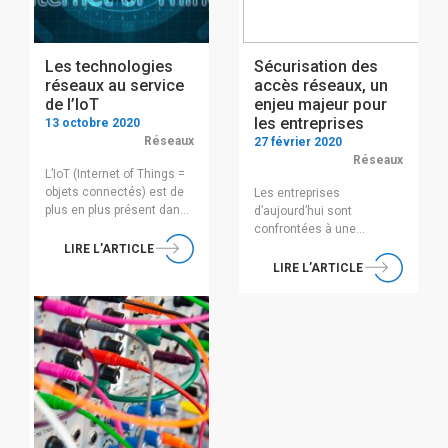
d’expliquer […]
Les technologies
Sécurisation des
réseaux au service
accès réseaux, un
de l’IoT
enjeu majeur pour
les entreprises
13 octobre 2020
Réseaux
27 février 2020
Réseaux
L’IoT (Internet of Things =
objets connectés) est de
Les entreprises
plus en plus présent dans
d’aujourd’hui sont
notre quotidien via des
confrontées à une
objets connectés à notre
croissance exponentielle
LIRE L’ARTICLE
téléphone, notre PC…
du nombre d’équipements
LIRE L’ARTICLE
Actuellement, les objets
interconnectés au sein de
les plus courants sont les
leurs réseaux
montres et les capteurs
informatiques : Téléphone
portables, mais la
IP, switches, routeurs, PC
tendance est au
de bureau, ordinateurs
développement de ces
portables, photocopieurs,
objets (frigo, cafetière,
caméras IP, des objets IoT
balance pour ne citer que
(l’Internet des objets),
ceux-là). […]
équipements de
visioconférences, ainsi