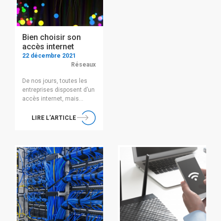
nécessaire pour prendre
en charge la croissance
exponentielle du trafic
généré, et l’ont […]
Bien choisir son
accès internet
22 décembre 2021
Réseaux
De nos jours, toutes les
entreprises disposent d’un
accès internet, mais
comment bien le choisir ?
Avant d’aborder quelques
LIRE L’ARTICLE
principes permettant
d’aiguiller le choix, il
convient de rappeler les
éléments techniques
primordiaux dans les
accès internet. Le
premier est la latence, que
l’on peut résumer au
temps mis pour qu’un
message aille de […]