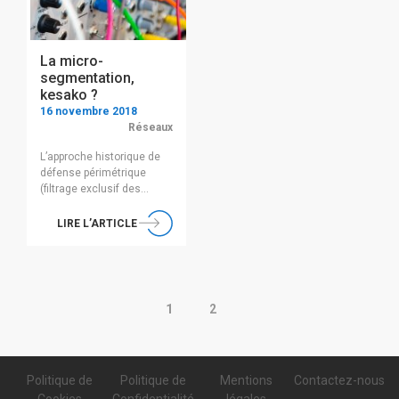
qu’une multitude de mode
d’accès à leurs réseaux
internes qu’il faudra
La micro-
sécuriser, allant […]
segmentation,
kesako ?
16 novembre 2018
Réseaux
L’approche historique de
défense périmétrique
(filtrage exclusif des
entrées/sorties) des data-
center n’est plus un
LIRE L’ARTICLE
modèle adapté aux
environnements actuels...
Pagination
:
1
2
Politique de
Politique de
Mentions
Contactez-nous
Cookies
Confidentialité
légales