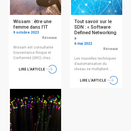
Wissam : être une
Tout savoir sur le
femme dans l’IT
SDN : « Software
Defined Networking
9 octobre 2023
»
Réseaux
6 mai 2022
Wissam est consultante
Réseaux
Gouvernance Risque et
Conformité (GRC) chez
Les nouvelles techniques
iDNA et évolue dans un
d’automatisation du
univers principalement
réseau se multiplient.
LIRE L’ARTICLE
masculin. Nous avons
Aujourd’hui le traitement
souhaité en savoir plus
de données et
LIRE L’ARTICLE
sur son parcours et sa
l’acheminement des
place en tant que femme
paquets, au sein d’un
dans l’IT. Elle a accepté
réseau automatisé ou
volontiers de répondre à
programmable, sont gérés
nos questions : Bonjour
par le biais d’un contrôleur
Wissam, tout d’abord quel
centralisé. Ces
est ton parcours de
technologies ont participé
formation ? Initialement,
à l’expansion rapide de
[…]
l’infrastructure réseau,