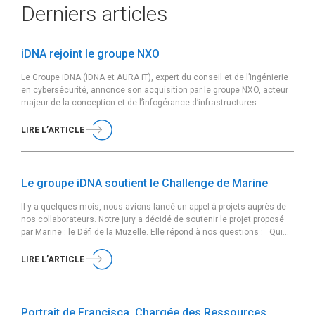
Derniers articles
iDNA rejoint le groupe NXO
Le Groupe iDNA (iDNA et AURA iT), expert du conseil et de l’ingénierie
en cybersécurité, annonce son acquisition par le groupe NXO, acteur
majeur de la conception et de l’infogérance d’infrastructures
sécurisées et de cloud souverain, effective au 05 février 2026.
Fondé en 2011 et basé à Paris, le Groupe iDNA accompagne ses
LIRE L’ARTICLE
clients […]
Le groupe iDNA soutient le Challenge de Marine
Il y a quelques mois, nous avions lancé un appel à projets auprès de
nos collaborateurs. Notre jury a décidé de soutenir le projet proposé
par Marine : le Défi de la Muzelle. Elle répond à nos questions : Qui
es-tu et quel est ton poste au sein du groupe iDNA ? Je m’appelle
Marine, je viens […]
LIRE L’ARTICLE
Portrait de Francisca, Chargée des Ressources