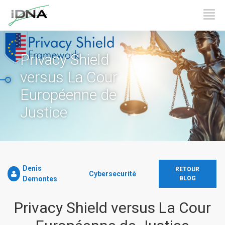
Privacy Shield
versus La Cour
Européenne de
Justice
Denis
RETOUR
Cybersecurité
Demontes
BLOG
Privacy Shield versus La Cour