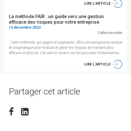
accélération des attaques Depuis fin 2022, le nombre de phishing a
LIRE L’ARTICLE
été multiplié par […]
La méthode FAIR : un guide vers une gestion
efficace des risques pour votre entreprise.
13 décembre 2023
Cybersecurité
Cette méthode, qui gagne en popularité, offre une perspective unique
et pragmatique pour évaluer et gérer les risques de manière plus
efficace et précise. Cet article revient sur les principes fondamentaux
de la méthode FAIR et son application concrète. FAIR: Factor
Analysis of Information Risk Le standard FAIR est un modèle
LIRE L’ARTICLE
analytique […]
Partager cet article