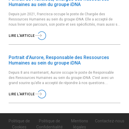
Humaines au sein du groupe iDNA
Depuis juin 2021, Francisca occupe le poste de Chargée des
Ressources Humaines au sein du groupe iDNA. Elle a accepté de
nous livrer son parcours, son poste et ses spécificités, mais aussi sa
vision et ses valeurs. Peux-tu te présenter rapidement ? Je m’appelle
Francisca, j’habite en banlieue parisienne et je suis chargée des
LIRE L’ARTICLE
Ressources […]
Portrait d’Aurore, Responsable des Ressources
Humaines au sein du groupe iDNA
Depuis 8 ans maintenant, Aurore occupe le poste de Responsable
des Ressources Humaines au sein du groupe iDNA. C’est avec un
grand sourire qu’elle a accepté de répondre à nos questions.
Découvrez son parcours, son poste et ses spécificités, mais aussi sa
vision et ses valeurs. Peux-tu te présenter rapidement ? Je m’appelle
LIRE L’ARTICLE
Aurore, j’ai […]
Politique de
Politique de
Mentions
Contactez-nous
Cookies
Confidentialité
légales