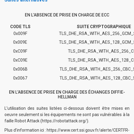
EN L’ABSENCE DE PRISE EN CHARGE DE ECC
CODE TLS
SUITE CRYPTOGRAPHIQUE
0x009F
TLS_DHE_RSA_WITH_AES_256_GCM_
0x009E
TLS_DHE_RSA_WITH_AES_128_GCM_
0xC09F
TLS_DHE_RSA_WITH_AES_256_
0xC09E
TLS_DHE_RSA_WITH_AES_128_
0x006B
TLS_DHE_RSA_WITH_AES_256_CBC_
0x0067
TLS_DHE_RSA_WITH_AES_128_CBC_
EN L’ABSENCE DE PRISE EN CHARGE DES ÉCHANGES DIFFIE-
HELLMAN
L’utilisation des suites listées ci-dessous doivent être mises en
oeuvre seulement si les équipements ne sont pas vulnérables à la
faille Robot Attack (
https://robotattack.org/
).
Plus d’information ici :
https://www.cert.ssi.gouv.fr/alerte/CERTFR-