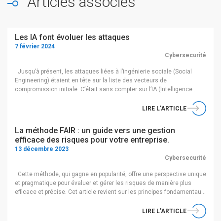
Articles associés
Les IA font évoluer les attaques
7 février 2024
Cybersecurité
Jusqu’à présent, les attaques liées à l’ingénierie sociale (Social
Engineering) étaient en tête sur la liste des vecteurs de
compromission initiale. C’était sans compter sur l’IA (Intelligence
Artificielle) qui est en passe de faire exploser les records ! Une
accélération des attaques Depuis fin 2022, le nombre de phishing a
LIRE L’ARTICLE
été multiplié par […]
La méthode FAIR : un guide vers une gestion
efficace des risques pour votre entreprise.
13 décembre 2023
Cybersecurité
Cette méthode, qui gagne en popularité, offre une perspective unique
et pragmatique pour évaluer et gérer les risques de manière plus
efficace et précise. Cet article revient sur les principes fondamentaux
de la méthode FAIR et son application concrète. FAIR: Factor
Analysis of Information Risk Le standard FAIR est un modèle
LIRE L’ARTICLE
analytique […]