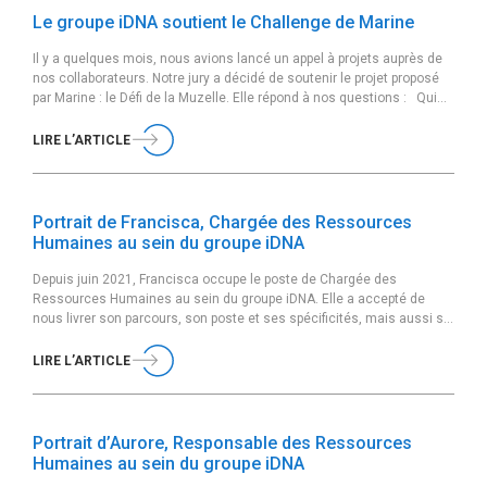
Le groupe iDNA soutient le Challenge de Marine
Il y a quelques mois, nous avions lancé un appel à projets auprès de
nos collaborateurs. Notre jury a décidé de soutenir le projet proposé
par Marine : le Défi de la Muzelle. Elle répond à nos questions : Qui
es-tu et quel est ton poste au sein du groupe iDNA ? Je m’appelle
Marine, je viens […]
LIRE L’ARTICLE
Portrait de Francisca, Chargée des Ressources
Humaines au sein du groupe iDNA
Depuis juin 2021, Francisca occupe le poste de Chargée des
Ressources Humaines au sein du groupe iDNA. Elle a accepté de
nous livrer son parcours, son poste et ses spécificités, mais aussi sa
vision et ses valeurs. Peux-tu te présenter rapidement ? Je m’appelle
Francisca, j’habite en banlieue parisienne et je suis chargée des
LIRE L’ARTICLE
Ressources […]
Portrait d’Aurore, Responsable des Ressources
Humaines au sein du groupe iDNA