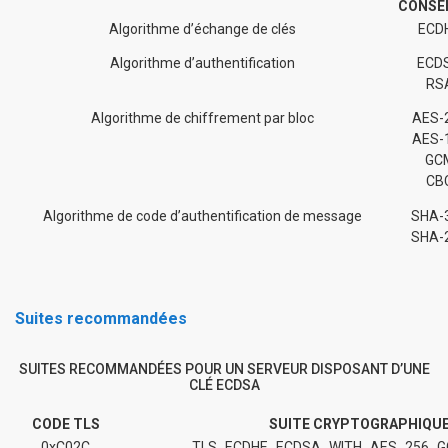
CONSEI
Algorithme d’échange de clés
ECD
Algorithme d’authentification
ECD
RS
Algorithme de chiffrement par bloc
AES-
AES-
GC
CB
Algorithme de code d’authentification de message
SHA-
SHA-
Suites recommandées
SUITES RECOMMANDÉES POUR UN SERVEUR DISPOSANT D’UNE
CLÉ ECDSA
CODE TLS
SUITE CRYPTOGRAPHIQU
0xC02C
TLS_ECDHE_ECDSA_WITH_AES_256_