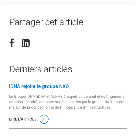
Partager cet article
Derniers articles
iDNA rejoint le groupe NXO
Le Groupe iDNA (iDNA et AURA iT), expert du conseil et de l’ingénierie
en cybersécurité, annonce son acquisition par le groupe NXO, acteur
majeur de la conception et de l’infogérance d’infrastructures
sécurisées et de cloud souverain, effective au 05 février 2026.
Fondé en 2011 et basé à Paris, le Groupe iDNA accompagne ses
LIRE L’ARTICLE
clients […]