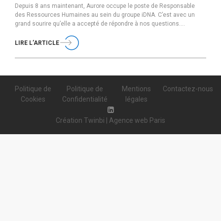
Depuis 8 ans maintenant, Aurore occupe le poste de Responsable
des Ressources Humaines au sein du groupe iDNA. C’est avec un
grand sourire qu’elle a accepté de répondre à nos questions.
Découvrez son parcours, son poste et ses spécificités, mais aussi sa
vision et ses valeurs. Peux-tu te présenter rapidement ? Je m’appelle
LIRE L’ARTICLE
Aurore, j’ai […]
Politique de
Politique de
Mentions
Contactez-nous
Cookies
Confidentialité
légales
Création Twinbi | Agence web Paris