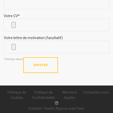
Votre CV*
Votre lettre de motivation (facultatif)
*Champs requis
Politique de
Politique de
Mentions
Contactez-nous
Cookies
Confidentialité
légales
Création Twinbi | Agence web Paris