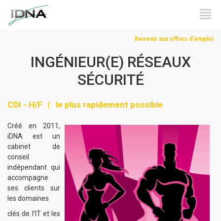
Revenir aux offres d'emploi
INGÉNIEUR(E) RÉSEAUX
SÉCURITÉ
CDI - H/F
le plus rapidement possible
Créé en 2011,
iDNA est un
cabinet de
conseil
indépendant qui
accompagne
ses clients sur
les domaines
clés de l’IT et les