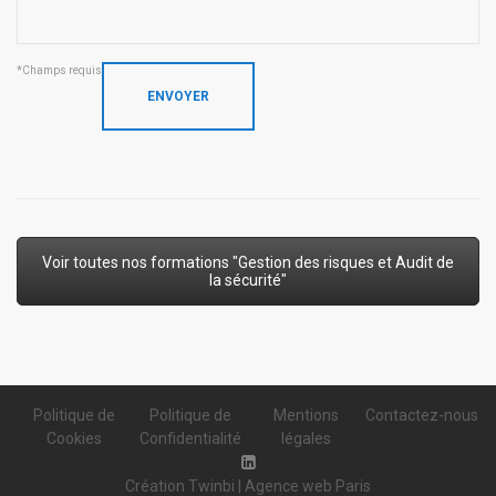
*Champs requis
Voir toutes nos formations "Gestion des risques et Audit de
la sécurité"
Politique de
Politique de
Mentions
Contactez-nous
Cookies
Confidentialité
légales
Création Twinbi | Agence web Paris